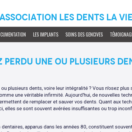
Association Les Dents La vi
OCUMENTATION
LES IMPLANTS
SOINS DES GENCIVES
TÉMOIGNAG
 PERDU UNE OU PLUSIEURS DE
u plusieurs dents, voire leur intégralité ? Vous n'osez plus s
comme une véritable infirmité. Aujourd'hui, de nouvelles te
 permettent de remplacer et sauver vos dents. Quant aux tec
ici, elles se sont souvent avérées insuffisantes ou trop incon
ts dentaires, apparus dans les années 80, constituent souven