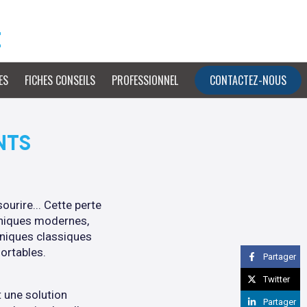
e
ES
FICHES CONSEILS
PROFESSIONNEL
CONTACTEZ-NOUS
NTS
ourire... Cette perte
chniques modernes,
hniques classiques
fortables.
Partager
Twitter
t une solution
Partager