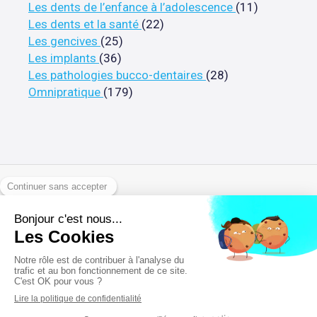
Articles C
Les dents de l’enfance à l’adolescence
(11)
Articles Count
Les dents et la santé
(22)
Articles Count
Les gencives
(25)
Articles Count
Les implants
(36)
Articles Count
Les pathologies bucco-dentaires
(28)
Articles Count
Omnipratique
(179)
Politique de confidentialité et charte cookie
Mentions légales
Conditions Générales Utilisation
Annuaires chirurgiens dentistes
Rechercher