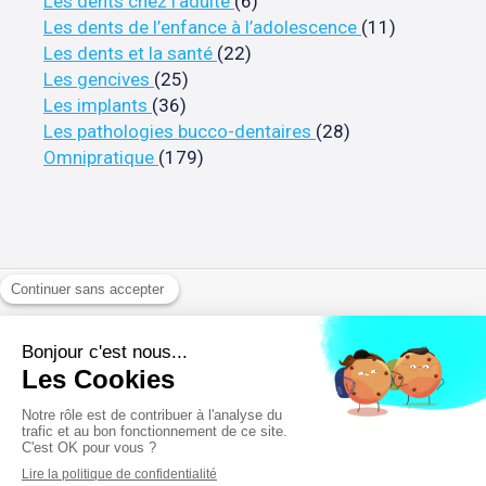
Articles Count
Les dents chez l'adulte
(6)
Articles C
Les dents de l’enfance à l’adolescence
(11)
Articles Count
Les dents et la santé
(22)
Articles Count
Les gencives
(25)
Articles Count
Les implants
(36)
Articles Count
Les pathologies bucco-dentaires
(28)
Articles Count
Omnipratique
(179)
Politique de confidentialité et charte cookie
Mentions légales
Conditions Générales Utilisation
Annuaires chirurgiens dentistes
Rechercher