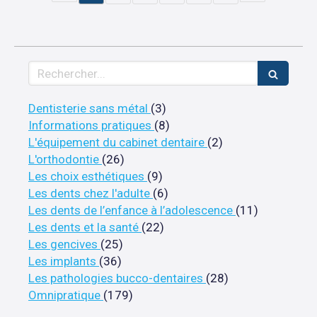
Rechercher
Articles Count
Dentisterie sans métal
(3)
Articles Count
Informations pratiques
(8)
Articles Count
L'équipement du cabinet dentaire
(2)
Articles Count
L'orthodontie
(26)
Articles Count
Les choix esthétiques
(9)
Articles Count
Les dents chez l'adulte
(6)
Articles C
Les dents de l’enfance à l’adolescence
(11)
Articles Count
Les dents et la santé
(22)
Articles Count
Les gencives
(25)
Articles Count
Les implants
(36)
Articles Count
Les pathologies bucco-dentaires
(28)
Articles Count
Omnipratique
(179)