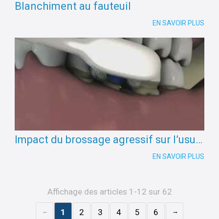
Blanchiment au fauteuil
EN SAVOIR PLUS
Impact du brossage agressif sur l’usure des dents
EN SAVOIR PLUS
Affichage des articles 1-12 sur 62
1
2
3
4
5
6